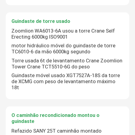
Fábrica
Guindaste de torre usado
Zoomlion WA6013-6A usou a torre Crane Self
Controle de Qualidade
Erecting 6000kg ISO9001
motor hidráulico móvel do guindaste de torre
TC6010-6 da mão 6000kg segundo
Fale Conosco
Torre usada 6t de levantamento Crane Zoomlion
Tower Crane TCT5510-6G do peso
Pedir um orçamento
Guindaste móvel usado XGT7527A-18S da torre
de XCMG com peso de levantamento máximo
18t
Guindaste usado do caminhão
Caminhão usado da bomba concreta
O caminhão recondicionado montou o
guindaste
Refazido SANY 25T caminhão montado
Caminhão usado do misturador concreto