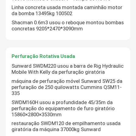
Linha concreta usada montada caminhão motor
da bomba 13495kg 100502
Shacman 0.6m3 usou o reboque montou bombas
concretas 9205*2470*3090mm
Perfuração Rotativa Usada
Sunward SWDM220 usou a barra de Rig Hydraulic
Mobile With Kelly da perfuração giratória
máquina de perfuração móvel Sunward SW25 da
perfuração de 250 quilowatts Cummins QSM11-
335
Casa
SWDM160H usou a profundidade 45/35m da
perfuração do equipamento de furo giratório
15860×2800×3530mm
Produtos
restauração SWDM120 de empilhamento usada
giratória da máquina 37000kg Sunward
Quem Somos