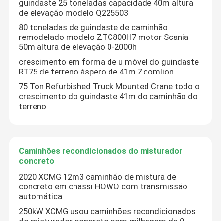
guindaste 25 toneladas capacidade 40m altura
de elevação modelo Q225503
Bomba de Reboque de Concreto Usada
80 toneladas de guindaste de caminhão
remodelado modelo ZTC800H7 motor Scania
50m altura de elevação 0-2000h
Linha concreta usada bomba
crescimento em forma de u móvel do guindaste
RT75 de terreno áspero de 41m Zoomlion
75 Ton Refurbished Truck Mounted Crane todo o
Perfuração Rotativa Usada
crescimento do guindaste 41m do caminhão do
terreno
Guindaste de torre usado
O caminhão recondicionado montou o guindaste
Caminhões recondicionados do misturador
concreto
2020 XCMG 12m3 caminhão de mistura de
Caminhões recondicionados do misturador concreto
concreto em chassi HOWO com transmissão
automática
250kW XCMG usou caminhões recondicionados
Bomba concreta recondicionada do reboque
do misturador concreto com milhagem de 0-