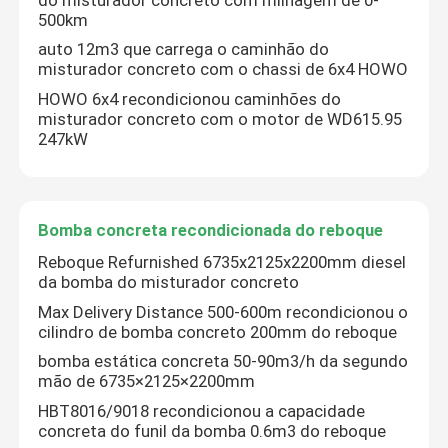
500km
Caminhão recondicionado da bomba concreta
auto 12m3 que carrega o caminhão do
misturador concreto com o chassi de 6x4 HOWO
HOWO 6x4 recondicionou caminhões do
Equipamento de broca giratório recondicionado
misturador concreto com o motor de WD615.95
247kW
Guindaste de torre recondicionado
Bomba concreta recondicionada do reboque
Peças sobresselentes da bomba concreta
Reboque Refurnished 6735x2125x2200mm diesel
da bomba do misturador concreto
peças do guindaste
Max Delivery Distance 500-600m recondicionou o
cilindro de bomba concreto 200mm do reboque
bomba estática concreta 50-90m3/h da segundo
Utilizou guindaste de rastreador
mão de 6735×2125×2200mm
HBT8016/9018 recondicionou a capacidade
Caminhão basculante usado
concreta do funil da bomba 0.6m3 do reboque