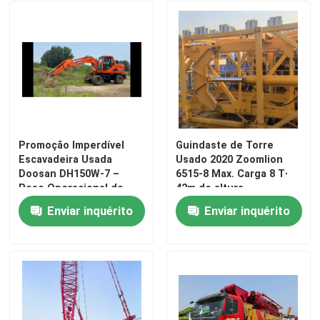
Promoção Imperdível
Guindaste de Torre
Escavadeira Usada
Usado 2020 Zoomlion
Doosan DH150W-7 –
6515-8 Max. Carga 8 T∙
Peso Operacional de
42m de altura
14,8 T | Capacidade de
Enviar inquérito
Enviar inquérito
Caçamba de 0,65m³