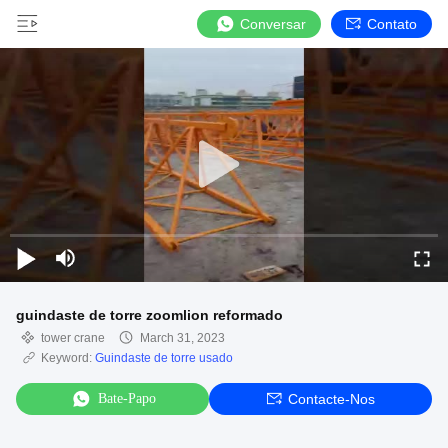
Conversar
Contato
guindaste de torre zoomlion reformado
tower crane
March 31, 2023
Keyword:
Guindaste de torre usado
Bate-Papo
Contacte-Nos