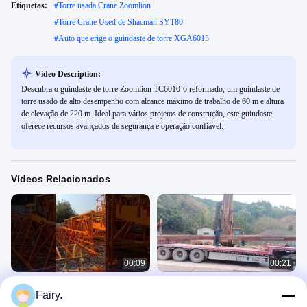
Etiquetas:
#
Torre usada Crane Zoomlion
#
Torre Crane Used de Shacman SYT80
#
Auto que erige o guindaste de torre XGA6013
Video Description:
Descubra o guindaste de torre Zoomlion TC6010-6 reformado, um guindaste de
torre usado de alto desempenho com alcance máximo de trabalho de 60 m e altura
de elevação de 220 m. Ideal para vários projetos de construção, este guindaste
oferece recursos avançados de segurança e operação confiável.
Vídeos Relacionados
00:09
00:21
guindaste de torre zoomlion
equipamento de empilhamento
Fairy.
remodelado
rotativo 2